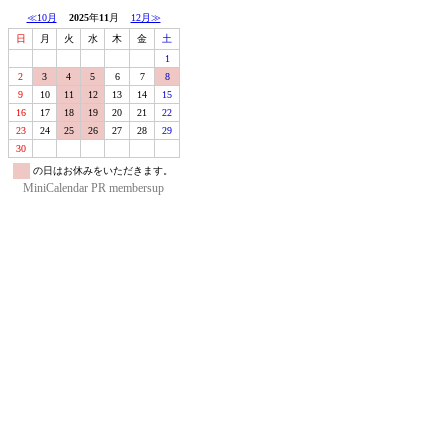
≪10月
2025
年
11
月
12月≫
日
月
火
水
木
金
土
1
2
3
4
5
6
7
8
9
10
11
12
13
14
15
16
17
18
19
20
21
22
23
24
25
26
27
28
29
30
の日はお休みをいただきます。
MiniCalendar
PR
membersup